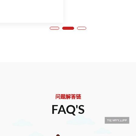
司思锴
研发经理
问题解答链
FAQ'S