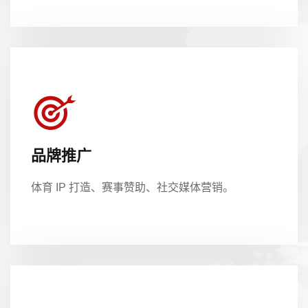
品牌推广
体育 IP 打造、赛事赞助、社交媒体营销。