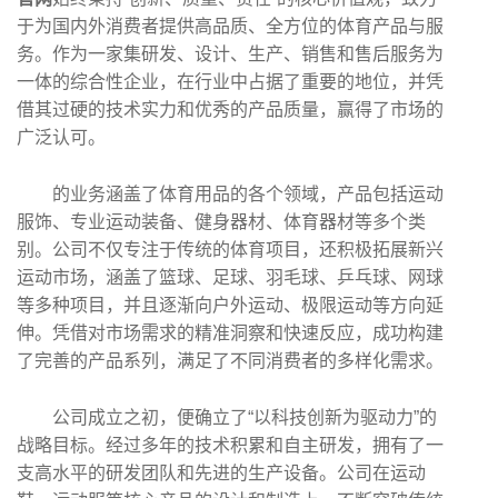
于为国内外消费者提供高品质、全方位的体育产品与服
务。作为一家集研发、设计、生产、销售和售后服务为
一体的综合性企业，在行业中占据了重要的地位，并凭
借其过硬的技术实力和优秀的产品质量，赢得了市场的
广泛认可。
的业务涵盖了体育用品的各个领域，产品包括运动
服饰、专业运动装备、健身器材、体育器材等多个类
别。公司不仅专注于传统的体育项目，还积极拓展新兴
运动市场，涵盖了篮球、足球、羽毛球、乒乓球、网球
等多种项目，并且逐渐向户外运动、极限运动等方向延
伸。凭借对市场需求的精准洞察和快速反应，成功构建
了完善的产品系列，满足了不同消费者的多样化需求。
公司成立之初，便确立了“以科技创新为驱动力”的
战略目标。经过多年的技术积累和自主研发，拥有了一
支高水平的研发团队和先进的生产设备。公司在运动