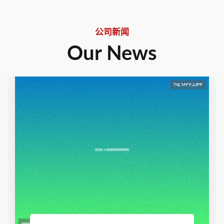
公司新闻
Our News
2026-03-02
苏宁退赛
江苏苏宁足球俱乐部（原中超冠军球队）于
2021年初宣布停止运营并解散，这一事件被视
为中国足球金元时代终结的标志性事件。其退
赛原因涉及多重因素，综合搜索结果中的关键
信息如下： ⚽ 一直接原因：资金链断裂...
Read More