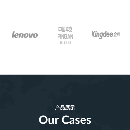
赛事
神
爱
产品展示
直播
户
羽
Our Cases
卫星
赛
赛