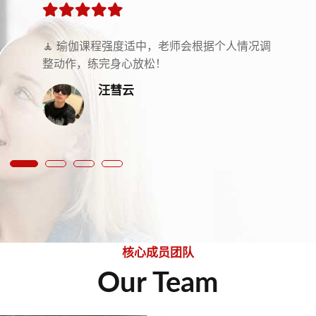
🧘 瑜伽课程强度适中，老师会根据个人情况调
整动作，练完身心放松！
汪彗云
核心成员团队
Our Team