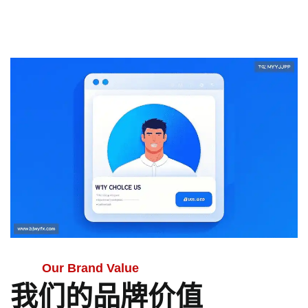
Our Brand Value
我们的品牌价值