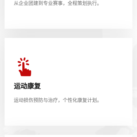
从企业团建到专业赛事，全程策划执行。
运动康复
运动损伤预防与治疗，个性化康复计划。