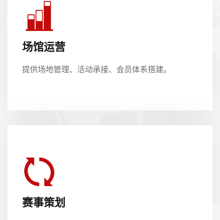
场馆运营
提供场地管理、活动承接、会员体系搭建。
赛事策划